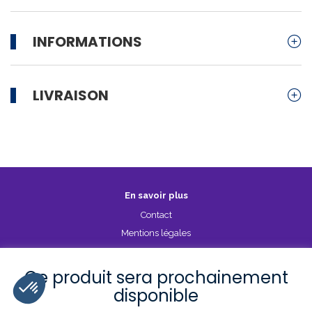
INFORMATIONS
LIVRAISON
En savoir plus
Contact
Mentions légales
CGV
Politique de confidentialité
Ce produit sera prochainement
disponible
Les stations